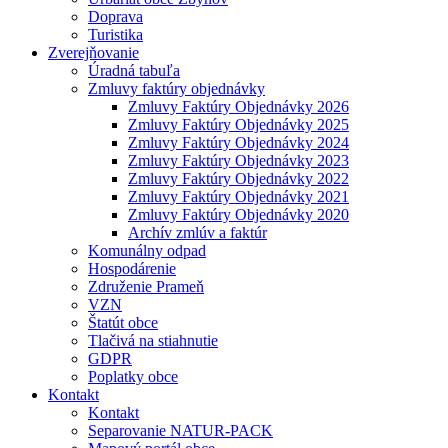
Doprava
Turistika
Zverejňovanie
Úradná tabuľa
Zmluvy faktúry objednávky
Zmluvy Faktúry Objednávky 2026
Zmluvy Faktúry Objednávky 2025
Zmluvy Faktúry Objednávky 2024
Zmluvy Faktúry Objednávky 2023
Zmluvy Faktúry Objednávky 2022
Zmluvy Faktúry Objednávky 2021
Zmluvy Faktúry Objednávky 2020
Archív zmlúv a faktúr
Komunálny odpad
Hospodárenie
Združenie Prameň
VZN
Štatút obce
Tlačivá na stiahnutie
GDPR
Poplatky obce
Kontakt
Kontakt
Separovanie NATUR-PACK