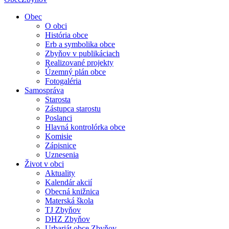
Obec
O obci
História obce
Erb a symbolika obce
Zbyňov v publikáciach
Realizované projekty
Územný plán obce
Fotogaléria
Samospráva
Starosta
Zástupca starostu
Poslanci
Hlavná kontrolórka obce
Komisie
Zápisnice
Uznesenia
Život v obci
Aktuality
Kalendár akcií
Obecná knižnica
Materská škola
TJ Zbyňov
DHZ Zbyňov
Urbariát obce Zbyňov