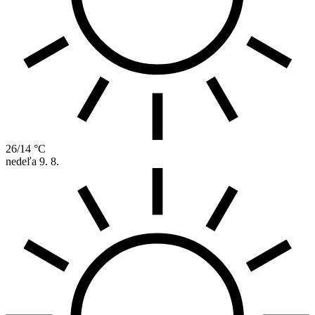
26/14 °C
nedeľa
9. 8.