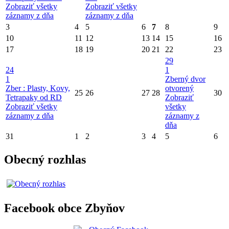
Zobraziť všetky
Zobraziť všetky
záznamy z dňa
záznamy z dňa
3
4
5
6
7
8
9
10
11
12
13
14
15
16
17
18
19
20
21
22
23
29
24
1
1
Zberný dvor
Zber : Plasty, Kovy,
otvorený
25
26
27
28
30
Tetrapaky od RD
Zobraziť
Zobraziť všetky
všetky
záznamy z dňa
záznamy z
dňa
31
1
2
3
4
5
6
Obecný rozhlas
Facebook obce Zbyňov