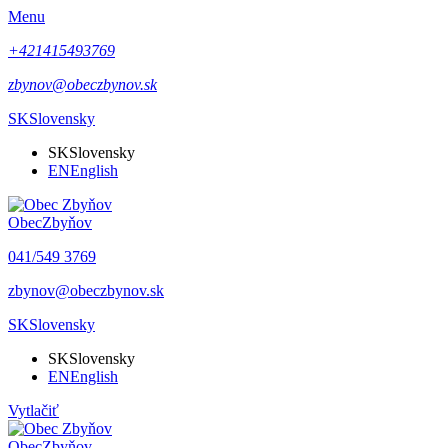
Menu
+421415493769
zbynov@obeczbynov.sk
SK
Slovensky
SK
Slovensky
EN
English
Obec
Zbyňov
041/549 3769
zbynov@obeczbynov.sk
SK
Slovensky
SK
Slovensky
EN
English
Vytlačiť
Obec
Zbyňov