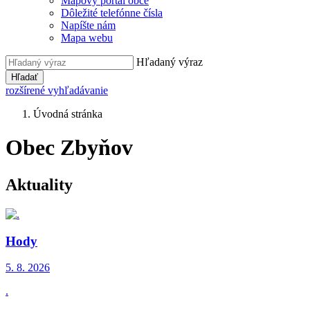
Mapový portál obce
Dôležité telefónne čísla
Napíšte nám
Mapa webu
Hľadaný výraz
Hľadať
rozšírené vyhľadávanie
Úvodná stránka
Obec Zbyňov
Aktuality
Hody
5. 8.
2026
.