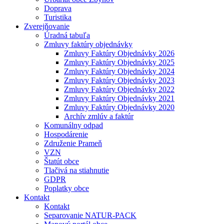
Doprava
Turistika
Zverejňovanie
Úradná tabuľa
Zmluvy faktúry objednávky
Zmluvy Faktúry Objednávky 2026
Zmluvy Faktúry Objednávky 2025
Zmluvy Faktúry Objednávky 2024
Zmluvy Faktúry Objednávky 2023
Zmluvy Faktúry Objednávky 2022
Zmluvy Faktúry Objednávky 2021
Zmluvy Faktúry Objednávky 2020
Archív zmlúv a faktúr
Komunálny odpad
Hospodárenie
Združenie Prameň
VZN
Štatút obce
Tlačivá na stiahnutie
GDPR
Poplatky obce
Kontakt
Kontakt
Separovanie NATUR-PACK