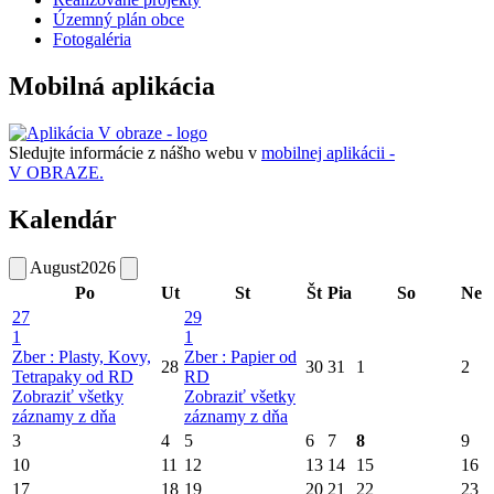
Územný plán obce
Fotogaléria
Mobilná aplikácia
Sledujte informácie z nášho webu v
mobilnej aplikácii -
V OBRAZE.
Kalendár
August
2026
Po
Ut
St
Št
Pia
So
Ne
27
29
1
1
Zber : Plasty, Kovy,
Zber : Papier od
28
30
31
1
2
Tetrapaky od RD
RD
Zobraziť všetky
Zobraziť všetky
záznamy z dňa
záznamy z dňa
3
4
5
6
7
8
9
10
11
12
13
14
15
16
17
18
19
20
21
22
23