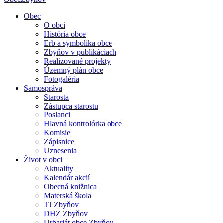
Obec
O obci
História obce
Erb a symbolika obce
Zbyňov v publikáciach
Realizované projekty
Územný plán obce
Fotogaléria
Samospráva
Starosta
Zástupca starostu
Poslanci
Hlavná kontrolórka obce
Komisie
Zápisnice
Uznesenia
Život v obci
Aktuality
Kalendár akcií
Obecná knižnica
Materská škola
TJ Zbyňov
DHZ Zbyňov
Urbariát obce Zbyňov