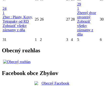
29
24
1
1
Zberný dvor
Zber : Plasty, Kovy,
otvorený
25
26
27
28
30
Tetrapaky od RD
Zobraziť
Zobraziť všetky
všetky
záznamy z dňa
záznamy z
dňa
31
1
2
3
4
5
6
Obecný rozhlas
Facebook obce Zbyňov