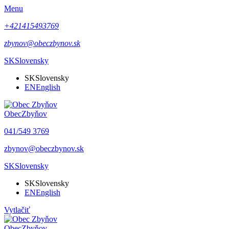
Menu
+421415493769
zbynov@obeczbynov.sk
SK
Slovensky
SK
Slovensky
EN
English
Obec
Zbyňov
041/549 3769
zbynov@obeczbynov.sk
SK
Slovensky
SK
Slovensky
EN
English
Vytlačiť
Obec
Zbyňov